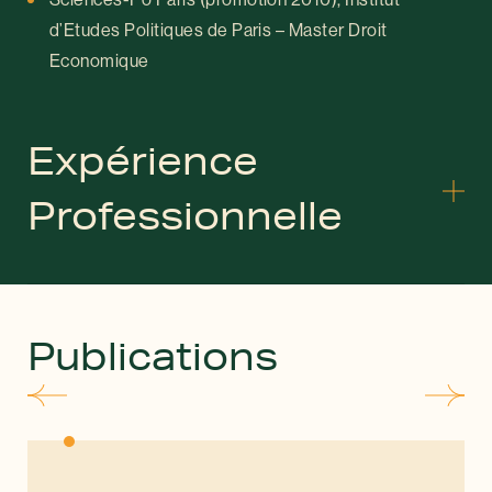
d’Etudes Politiques de Paris – Master Droit
Economique
Expérience
Professionnelle
Publications
Associé – Constans Avocats (2019-2022)
Avocat – Clifford Chance, équipe contentieux et
arbitrage (2012-2019)