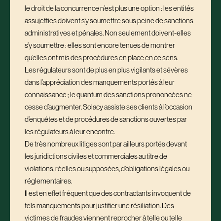
le droit de la concurrence n’est plus une option : les entités
assujetties doivent s’y soumettre sous peine de sanctions
administratives et pénales. Non seulement doivent-elles
s’y soumettre : elles sont encore tenues de montrer
qu’elles ont mis des procédures en place en ce sens.
Les régulateurs sont de plus en plus vigilants et sévères
dans l’appréciation des manquements portés à leur
connaissance ; le quantum des sanctions prononcées ne
cesse d’augmenter. Solacy assiste ses clients à l’occasion
d’enquêtes et de procédures de sanctions ouvertes par
les régulateurs à leur encontre.
De très nombreux litiges sont par ailleurs portés devant
les juridictions civiles et commerciales au titre de
violations, réelles ou supposées, d’obligations légales ou
réglementaires.
Il est en effet fréquent que des contractants invoquent de
tels manquements pour justifier une résiliation. Des
victimes de fraudes viennent reprocher à telle ou telle