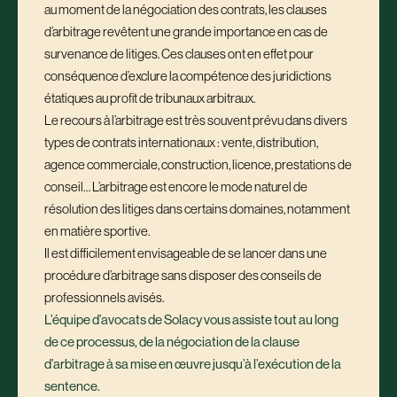
au moment de la négociation des contrats, les clauses
d’arbitrage revêtent une grande importance en cas de
survenance de litiges. Ces clauses ont en effet pour
conséquence d’exclure la compétence des juridictions
étatiques au profit de tribunaux arbitraux.
Le recours à l’arbitrage est très souvent prévu dans divers
types de contrats internationaux : vente, distribution,
agence commerciale, construction, licence, prestations de
conseil… L’arbitrage est encore le mode naturel de
résolution des litiges dans certains domaines, notamment
en matière sportive.
Il est difficilement envisageable de se lancer dans une
procédure d’arbitrage sans disposer des conseils de
professionnels avisés.
L’équipe d’avocats de Solacy vous assiste tout au long
de ce processus, de la négociation de la clause
d’arbitrage à sa mise en œuvre jusqu’à l’exécution de la
sentence.