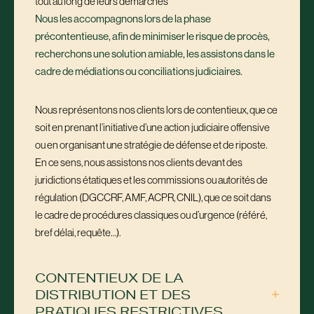
tout au long de leurs démarches
Nous les accompagnons lors de la phase
précontentieuse, afin de minimiser le risque de procès,
recherchons une solution amiable, les assistons dans le
cadre de médiations ou conciliations judiciaires.
Nous représentons nos clients lors de contentieux, que ce
soit en prenant l’initiative d’une action judiciaire offensive
ou en organisant une stratégie de défense et de riposte.
En ce sens, nous assistons nos clients devant des
juridictions étatiques et les commissions ou autorités de
régulation (DGCCRF, AMF, ACPR, CNIL), que ce soit dans
le cadre de procédures classiques ou d’urgence (référé,
bref délai, requête…).
CONTENTIEUX DE LA
DISTRIBUTION ET DES
PRATIQUES RESTRICTIVES