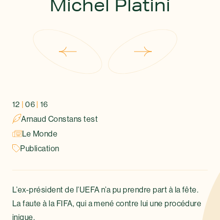
Michel Platini
12
|
06
|
16
Arnaud Constans test
Le Monde
Publication
L’ex-président de l’UEFA n’a pu prendre part à la fête.
La faute à la FIFA, qui a mené contre lui une procédure
inique.